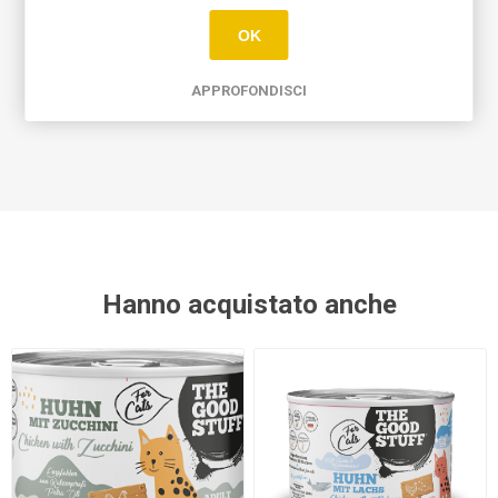
difficili da somministrare ai gatti. L'interno
OK
morbido dello snack consente di nascondere bene la
pastiglia.
APPROFONDISCI
Hanno acquistato anche