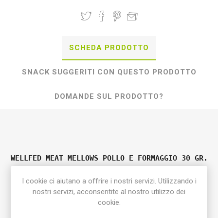
SCHEDA PRODOTTO
SNACK SUGGERITI CON QUESTO PRODOTTO
DOMANDE SUL PRODOTTO?
WELLFED MEAT MELLOWS POLLO E FORMAGGIO 30 GR.
NASCONDI PASTIGLIE
I cookie ci aiutano a offrire i nostri servizi. Utilizzando i
nostri servizi, acconsentite al nostro utilizzo dei
Snack 100% grain free a base di pollo e formaggio.
cookie.
Ottimo e superappetibile
Snack ideale per nascondere farmaci o altro sempre