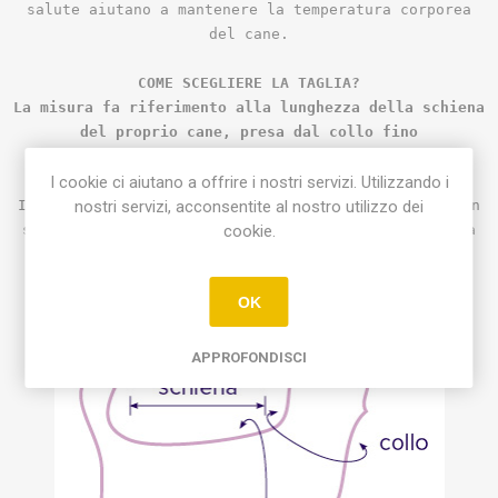
salute aiutano a mantenere la temperatura corporea
del cane.
COME SCEGLIERE LA TAGLIA?
La misura fa riferimento alla lunghezza della schiena
del proprio cane, presa dal collo fino
all'attaccatura della coda.
I cookie ci aiutano a offrire i nostri servizi. Utilizzando i
nostri servizi, acconsentite al nostro utilizzo dei
In caso di errore è possibile effettuare un reso con
cookie.
spedizione a vostro carico ed acquistare una taglia
piu' corretta se disponibile
OK
APPROFONDISCI