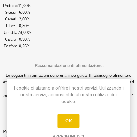
Proteine
11,00%
Grassi
6,50%
Ceneri
2,00%
Fibre
0,30%
Umidità
79,00%
Calcio
0,30%
Fosforo
0,25%
Raccomandazione di alimentazione:
Le seguenti informazioni sono una linea guida. Il fabbisogno alimentare
effettivo dipenderà dall'attività, dall'età e dalla taglia del tuo cane. Dovresti
I cookie ci aiutano a offrire i nostri servizi. Utilizzando i
quindi sempre guardare con attenzione il tuo gatto.
nostri servizi, acconsentite al nostro utilizzo dei
Somministrare 50/60 gr di umido per Kg di peso del tuo gatto (ES. gatto 4
cookie.
kg , circa 200-240 gr. umido.
OK
COMPONENTI ANALITICI
Proteine
11,00%
APPROFONDISCI