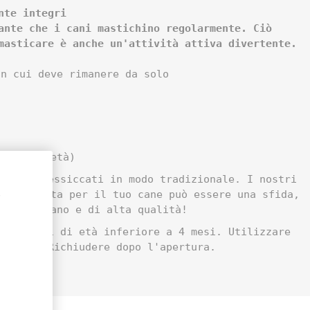
nte integri
ante che i cani mastichino regolarmente. Ciò
masticare è anche un'attività attiva divertente.
in cui deve rimanere da solo
ivati a metà)
o stati essiccati in modo tradizionale. I nostri
,
elta giusta per il tuo cane può essere una sfida,
rodotto sano e di alta qualità!
 cuccioli di età inferiore a 4 mesi. Utilizzare
fresco. Richiudere dopo l'apertura.