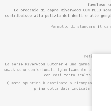
favoloso s
Le orecchie di capra Riverwood CON PELO son
contribuisce alla pulizia dei denti e alle geng
Permette di stancare il can
metà al gior
La serie Riverwood Butcher è una gamma completa
snack sono confezionati igienicamente e selezion
con così tanta scelta sul merc
Questo spuntino è destinato a ricompensa, non 
prima della data indicata sulla co