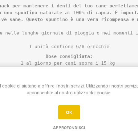
nack per mantenere i denti del tuo cane perfettame
o uno spuntino naturale al 100% di capra. È import
ive sane. Questo spuntino è una vera ricompensa e 
e nelle lunghe giornate di pioggia o nei momenti 
1 unità contiene 6/8 orecchie
Dose consigliata:
1 al giorno per cani sopra i 15 kg
no per cani sotto i 15 kg (togliere una volta arr
 di prodotti da masticare naturali al 100% che son
I cookie ci aiutano a offrire i nostri servizi. Utilizzando i nostri servizi
ati per la loro composizione naturale. Fare la sc
acconsentite al nostro utilizzo dei cookie.
ato. Se scegli Riverwood, hai la certezza di un p
da utilizzare come alimento completo. Non adatto a
nfezione. Conservare in un luogo asciutto, buio e 
OK
APPROFONDISCI