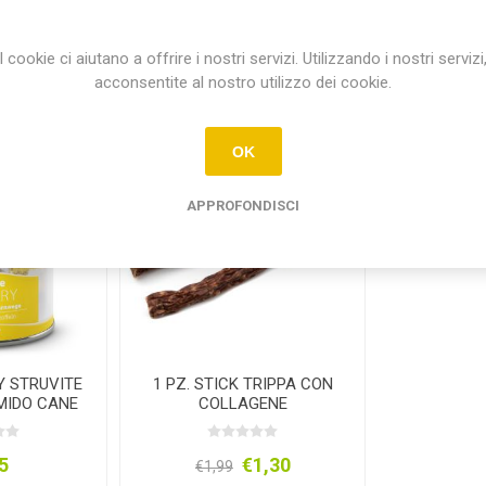
I cookie ci aiutano a offrire i nostri servizi. Utilizzando i nostri servizi
Hanno acquistato anche
acconsentite al nostro utilizzo dei cookie.
OK
APPROFONDISCI
Y STRUVITE
1 PZ. STICK TRIPPA CON
MIDO CANE
COLLAGENE
5
€1,30
€1,99