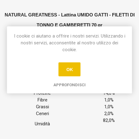
NATURAL GREATNESS - Lattina UMIDO GATTI
-
FILETTI DI
TONNO E GAMBERETTI
70 gr
I cookie ci aiutano a offrire i nostri servizi. Utilizzando i
Completamente privo di conservanti artificiali, Pescati nel
nostri servizi, acconsentite al nostro utilizzo dei
Mediterraneo al largo delle coste Spagnole
cookie.
INGREDIENTI:
FILETTO DI TONNO (52%), BRODO DI PESCE (24%),
GAMBERETTI (13%), ZUCCA (10%), RISO (1%)
OK
ANALISI NUTRIZIONALE:
APPROFONDISCI
Proteine
14,0%
Fibre
1,0%
Grassi
1,0%
Ceneri
2,0%
82,0%
Umidità