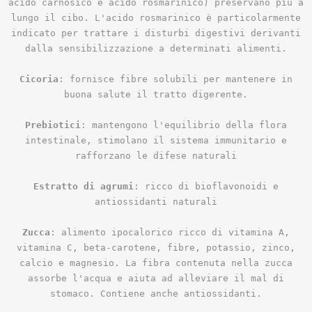
acido carnosico e acido rosmarinico) preservano più a
lungo il cibo. L'acido rosmarinico è particolarmente
indicato per trattare i disturbi digestivi derivanti
dalla sensibilizzazione a determinati alimenti.
Cicoria
: fornisce fibre solubili per mantenere in
buona salute il tratto digerente.
Prebiotici
: mantengono l'equilibrio della flora
intestinale, stimolano il sistema immunitario e
rafforzano le difese naturali
Estratto di agrumi
: ricco di bioflavonoidi e
antiossidanti naturali
Zucca
: alimento ipocalorico ricco di vitamina A,
vitamina C, beta-carotene, fibre, potassio, zinco,
calcio e magnesio. La fibra contenuta nella zucca
assorbe l'acqua e aiuta ad alleviare il mal di
stomaco. Contiene anche antiossidanti.