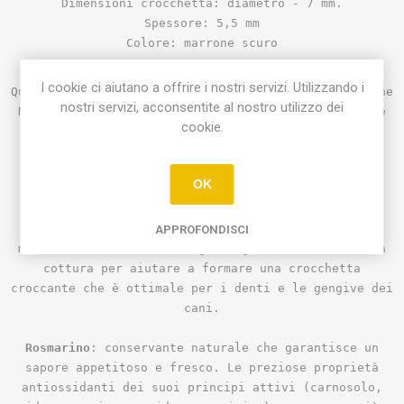
Dimensioni crocchetta: diametro - 7 mm.
Spessore: 5,5 mm
Colore: marrone scuro
I cookie ci aiutano a offrire i nostri servizi. Utilizzando i
Questi sono alcuni dei vantaggi degli ingredienti che
nostri servizi, acconsentite al nostro utilizzo dei
Natural Greatness incorpora in tutte o alcune delle
cookie.
sue ricette.
Uova
: fonte proteica altamente digeribile.
OK
Patate
: fonte di carboidrati. È anche una fibra
grezza moderatamente digeribile, per una migliore
digestione e, quindi, un sano tratto digerente e
APPROFONDISCI
mucose. Inoltre, combina gli ingredienti durante la
cottura per aiutare a formare una crocchetta
croccante che è ottimale per i denti e le gengive dei
cani.
Rosmarino
: conservante naturale che garantisce un
sapore appetitoso e fresco. Le preziose proprietà
antiossidanti dei suoi principi attivi (carnosolo,