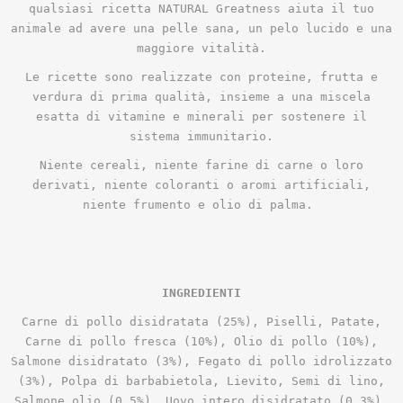
qualsiasi ricetta NATURAL Greatness aiuta il tuo
animale ad avere una pelle sana, un pelo lucido e una
maggiore vitalità.
Le ricette sono realizzate con proteine, frutta e
verdura di prima qualità, insieme a una miscela
esatta di vitamine e minerali per sostenere il
sistema immunitario.
Niente cereali, niente farine di carne o loro
derivati, niente coloranti o aromi artificiali,
niente frumento e olio di palma.
INGREDIENTI
Carne di pollo disidratata (25%), Piselli, Patate,
Carne di pollo fresca (10%), Olio di pollo (10%),
Salmone disidratato (3%), Fegato di pollo idrolizzato
(3%), Polpa di barbabietola, Lievito, Semi di lino,
Salmone olio (0,5%), Uovo intero disidratato (0,3%),