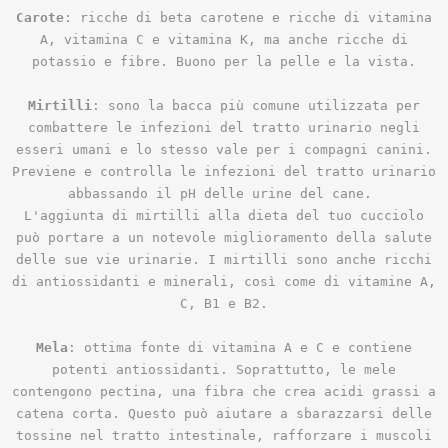
Carote
: ricche di beta carotene e ricche di vitamina
A, vitamina C e vitamina K, ma anche ricche di
potassio e fibre. Buono per la pelle e la vista.
Mirtilli
: sono la bacca più comune utilizzata per
combattere le infezioni del tratto urinario negli
esseri umani e lo stesso vale per i compagni canini.
Previene e controlla le infezioni del tratto urinario
abbassando il pH delle urine del cane.
L'aggiunta di mirtilli alla dieta del tuo cucciolo
può portare a un notevole miglioramento della salute
delle sue vie urinarie. I mirtilli sono anche ricchi
di antiossidanti e minerali, così come di vitamine A,
C, B1 e B2.
Mela
: ottima fonte di vitamina A e C e contiene
potenti antiossidanti. Soprattutto, le mele
contengono pectina, una fibra che crea acidi grassi a
catena corta. Questo può aiutare a sbarazzarsi delle
tossine nel tratto intestinale, rafforzare i muscoli