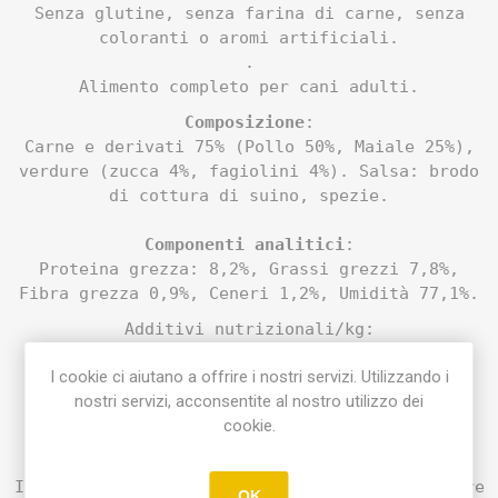
Senza glutine, senza farina di carne, senza
coloranti o aromi artificiali.
.
Alimento completo per cani adulti.
Composizione
:
Carne e derivati ​​75% (Pollo 50%, Maiale 25%),
verdure (zucca 4%, fagiolini 4%). Salsa: brodo
di cottura di suino, spezie.
Componenti analitici
:
Proteina grezza: 8,2%, Grassi grezzi 7,8%,
Fibra grezza 0,9%, Ceneri 1,2%, Umidità 77,1%.
Additivi nutrizionali/kg:
Vitamine (UI): Vitamina A (3a672a) 6761,
I cookie ci aiutano a offrire i nostri servizi. Utilizzando i
Vitamina D3 (3a671): 432, Vitamina E
nostri servizi, acconsentite al nostro utilizzo dei
(3a700):135 Minerali (mg): 3b503(Mn:11),
cookie.
3b103(Fe:22) , 3b405(Cu: 2,1), 3b603(Zn:29),
3b201(I:1,4).
Istruzioni per l'uso: Per cani di età superiore
OK