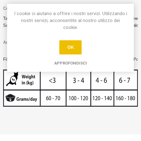
Composizione
:
I cookie ci aiutano a offrire i nostri servizi. Utilizzando i
Tacchino (carne, cuore e fegato) (53%), Brodo di carne, Zucca (7%), Minerali
nostri servizi, acconsentite al nostro utilizzo dei
Salmone (0,5%), MOS (0,2%), argilla medicinale (0,1%), carbonato di calci
cookie.
Analisi nutrizionale:
OK
Proteina grezza 10%, grasso 4,5%

Fibre 0,7%, Cenere 2,4%, Umidità 80%, Calcio 0,23%, Fosforo 0,18%, Pot
APPROFONDISCI