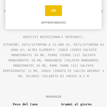
COMPONENTI ANALITICI
OK
PROTEINE GREZZE 26%, GRASSI GREZZI 10%, FIBRE GREZZE
3%,
CENERI GREZZE 8%, UMIDITÀ 8%, OMEGA 6 1,3%,
OMEGA 3 2,6%, CALCIO 1,20%, FOSFORO 1%
APPROFONDISCI
ADDITIVI NUTRIZIONALI INTEGRATI:
VITAMINE: E672/VITAMINA A 15.000 UI, E671/VITAMINA D3
2000 UI;
ALTRI ELEMENTI: ZINCO (ZINCO SOLFATO
MONOIDRATO) 50 MG, FERRO (FERRO (II) SOLFATO
MONOIDRATO) 50 MG, MANGANESE (SOLFATO MANGANOSO
MONOIDRATO) 35 MG, RAME (RAME (II) SOLFATO
PENTAIDRATO) 12 MG, IODIO (IODATO DI CALCIO ANIDRO) 1
MG, SELENIO (SELENITO DI SODIO) 0,3 M
DOSAGGIO
Peso del Cane
Grammi al giorno