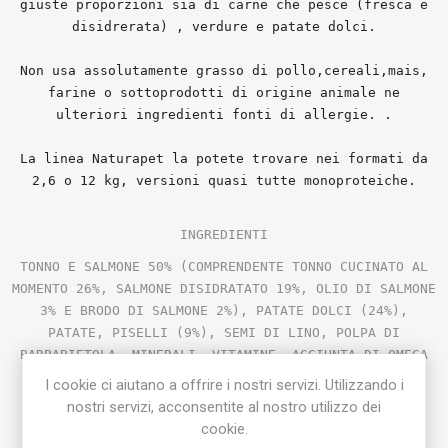
giuste proporzioni sia di carne che pesce (fresca e
disidrerata) , verdure e patate dolci.
Non usa assolutamente grasso di pollo,cereali,mais,
farine o sottoprodotti di origine animale ne
ulteriori ingredienti fonti di allergie. .
La linea Naturapet la potete trovare nei formati da
2,6 o 12 kg, versioni quasi tutte monoproteiche.
I
NGREDIENTI
TONNO E SALMONE 50% (COMPRENDENTE TONNO CUCINATO AL
MOMENTO 26%, SALMONE DISIDRATATO 19%, OLIO DI SALMONE
3% E BRODO DI SALMONE 2%), PATATE DOLCI (24%),
PATATE, PISELLI (9%), SEMI DI LINO,
POLPA DI
BARBABIETOLA, MINERALI, VITAMINE, AGGIUNTA DI OMEGA
3,BRODO DI VERDURE, BROCCOLI (0,3%), FOS (96
I cookie ci aiutano a offrire i nostri servizi. Utilizzando i
MG/KG),MOS 24 MG/KG
nostri servizi, acconsentite al nostro utilizzo dei
cookie.