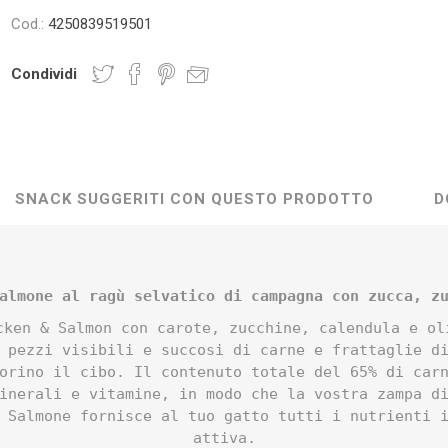
Cod.:
4250839519501
Condividi
SNACK SUGGERITI CON QUESTO PRODOTTO
D
almone al ragù selvatico di campagna con zucca, z
cken & Salmon con carote, zucchine, calendula e ol
 pezzi visibili e succosi di carne e frattaglie d
orino il cibo. Il contenuto totale del 65% di car
inerali e vitamine, in modo che la vostra zampa d
 Salmone fornisce al tuo gatto tutti i nutrienti 
attiva.