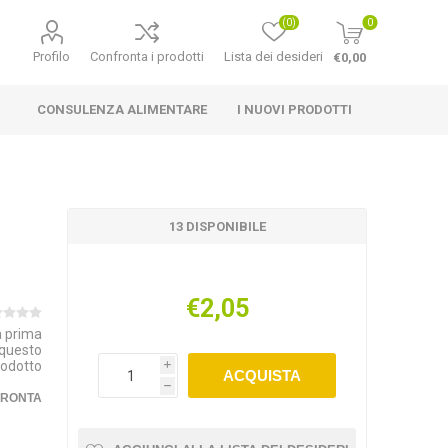
(0)
0
Profilo
Confronta i prodotti
Lista dei desideri
€0,00
CONSULENZA ALIMENTARE
I NUOVI PRODOTTI
13 DISPONIBILE
€2,05
la prima
 questo
rodotto
i
ACQUISTA
h
FRONTA