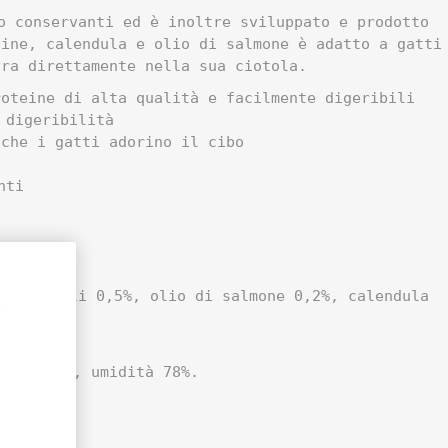
o conservanti ed è inoltre sviluppato e prodotto
hine, calendula e olio di salmone è adatto a gatti
ura direttamente nella sua ciotola.
teine ​​di alta qualità e facilmente digeribili
 digeribilità
 che i gatti adorino il cibo
nti
, minerali 0,5%, olio di salmone 0,2%, calendula
,
ezze 1,8%, umidità 78%.