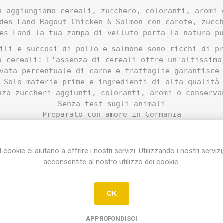
n aggiungiamo cereali, zucchero, coloranti, aromi 
des Land Ragout Chicken & Salmon con carote, zucc
es Land la tua zampa di velluto porta la natura p
ili e succosi di pollo e salmone sono ricchi di pro
a cereali: L'assenza di cereali offre un'altissima
vata percentuale di carne e frattaglie garantisce
Solo materie prime e ingredienti di alta qualità
nza zuccheri aggiunti, coloranti, aromi o conserva
Senza test sugli animali
Preparato con amore in Germania
composizione
di pollo 30%, salmone 14,2%, zucca 2%, zucchine 2%
I cookie ci aiutano a offrire i nostri servizi. Utilizzando i nostri servizi
0,1%.
acconsentite al nostro utilizzo dei cookie.
componenti analitici
 grassi grezzi 4,7%, fibra grezza 0,3%, ceneri gr
OK
.
APPROFONDISCI