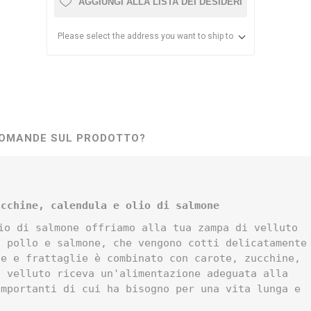
AGGIUNGI ALLA LISTA DEI DESIDERI
Please select the address you want to ship to
OMANDE SUL PRODOTTO?
ucchine, calendula e olio di salmone
io di salmone offriamo alla tua zampa di velluto
i pollo e salmone, che vengono cotti delicatamente
ne e frattaglie è combinato con carote, zucchine,
i velluto riceva un'alimentazione adeguata alla
importanti di cui ha bisogno per una vita lunga e