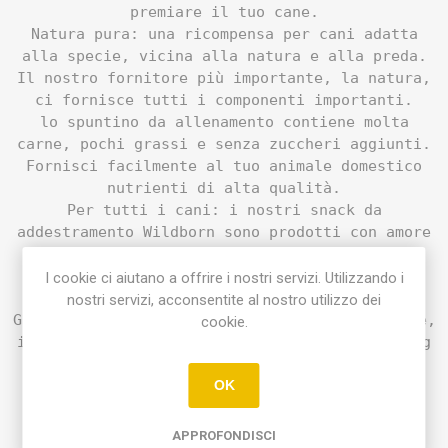
premiare il tuo cane.
Natura pura: una ricompensa per cani adatta
alla specie, vicina alla natura e alla preda.
Il nostro fornitore più importante, la natura,
ci fornisce tutti i componenti importanti.
lo spuntino da allenamento contiene molta
carne, pochi grassi e senza zuccheri aggiunti.
Fornisci facilmente al tuo animale domestico
nutrienti di alta qualità.
Per tutti i cani: i nostri snack da
addestramento Wildborn sono prodotti con amore
secondo elevati standard di qualità. Grazie
alla consistenza morbida, questi snack sono
I cookie ci aiutano a offrire i nostri servizi. Utilizzando i
ideali anche per cuccioli e anziani.
nostri servizi, acconsentite al nostro utilizzo dei
Gusto puro: grazie all'alto contenuto di carne,
cookie.
il tuo cane adorerà i nostri Wildborn Training
Snacks e non si allontanerà mai da te.
OK
Composizione
:
APPROFONDISCI
93% carne di anatra, gelatina, glicerina