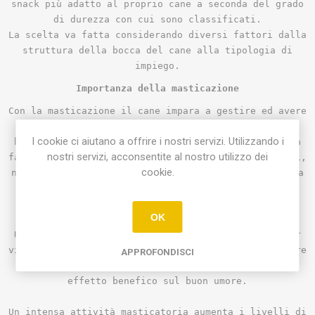
snack più adatto al proprio cane a seconda del grado
di durezza con cui sono classificati.
La scelta va fatta considerando diversi fattori dalla
struttura della bocca del cane alla tipologia di
impiego.
Importanza della masticazione
Con la masticazione il cane impara a gestire ed avere
una consapevolezza migliore nell’utilizzo della
I cookie ci aiutano a offrire i nostri servizi. Utilizzando i
bocca. La bocca infatti viene utilizzata durante la
nostri servizi, acconsentite al nostro utilizzo dei
fase di esplorazione e sperimentazione degli oggetti,
cookie.
nuove superfici, e utilizzo di questo canale diventa
fondamentale per migliorare le proprie capacità e
competenze.
OK
Un cane che mastica sarà più felice ed appagato per
via della produzione di endorfine, neurotrasmettitore
APPROFONDISCI
che funge da antidepressivo naturale, avendo un
effetto benefico sul buon umore.
Un intensa attività masticatoria aumenta i livelli di